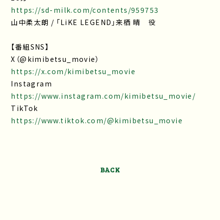
https://sd-milk.com/contents/959753
山中柔太朗 / 「LiKE LEGEND」来栖 晴 役
【番組SNS】
X（@kimibetsu_movie）
https://x.com/kimibetsu_movie
Instagram
https://www.instagram.com/kimibetsu_movie/
TikTok
https://www.tiktok.com/@kimibetsu_movie
BACK