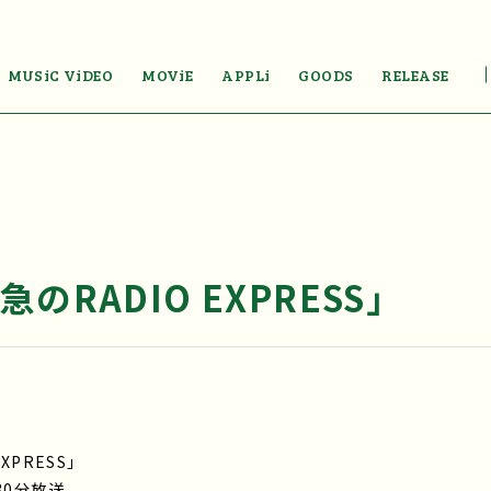
MUSiC ViDEO
MOViE
APPLi
GOODS
RELEASE
のRADIO EXPRESS」
XPRESS」
30分放送