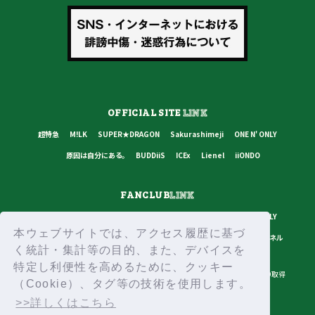
OFFICIAL SITE
LINK
超特急
M!LK
SUPER★DRAGON
Sakurashimeji
ONE N' ONLY
原因は自分にある。
BUDDiiS
ICEx
Lienel
iiONDO
FANCLUB
LINK
超特急
M!LK
SUPER★DRAGON
Sakurashimeji
ONE N' ONLY
本ウェブサイトでは、アクセス履歴に基づ
原因は自分にある。
BUDDiiS
ICEx
Lienel
スターダストチャンネル
く統計・集計等の目的、また、デバイスを
特定し利便性を高めるために、クッキー
プライバシーポリシー
ご利用規約
推奨環境
ヘルプ・お問い合わせ
ID取得
（Cookie）、タグ等の技術を使用します。
ログイン
>>詳しくはこちら