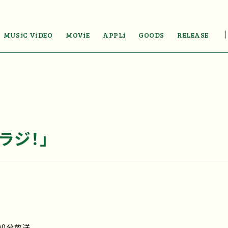
MUSiC ViDEO
MOViE
APPLi
GOODS
RELEASE
ラジ！」
00分放送