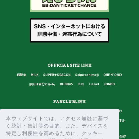
OFFICIAL SITE
LINK
超特急
M!LK
SUPER★DRAGON
Sakurashimeji
ONE N' ONLY
原因は自分にある。
BUDDiiS
ICEx
Lienel
iiONDO
FANCLUB
LINK
超特急
M!LK
SUPER★DRAGON
Sakurashimeji
ONE N' ONLY
本ウェブサイトでは、アクセス履歴に基づ
原因は自分にある。
BUDDiiS
ICEx
Lienel
スターダストチャンネル
く統計・集計等の目的、また、デバイスを
特定し利便性を高めるために、クッキー
プライバシーポリシー
ご利用規約
推奨環境
ヘルプ・お問い合わせ
ID取得