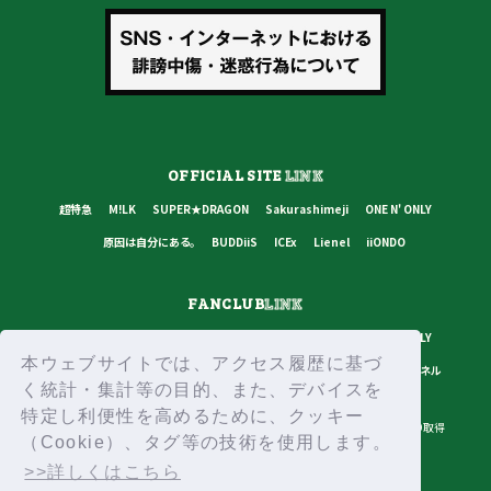
OFFICIAL SITE
LINK
超特急
M!LK
SUPER★DRAGON
Sakurashimeji
ONE N' ONLY
原因は自分にある。
BUDDiiS
ICEx
Lienel
iiONDO
FANCLUB
LINK
超特急
M!LK
SUPER★DRAGON
Sakurashimeji
ONE N' ONLY
本ウェブサイトでは、アクセス履歴に基づ
原因は自分にある。
BUDDiiS
ICEx
Lienel
スターダストチャンネル
く統計・集計等の目的、また、デバイスを
特定し利便性を高めるために、クッキー
プライバシーポリシー
ご利用規約
推奨環境
ヘルプ・お問い合わせ
ID取得
（Cookie）、タグ等の技術を使用します。
ログイン
>>詳しくはこちら