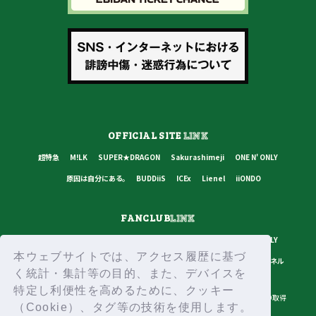
OFFICIAL SITE
LINK
超特急
M!LK
SUPER★DRAGON
Sakurashimeji
ONE N' ONLY
原因は自分にある。
BUDDiiS
ICEx
Lienel
iiONDO
FANCLUB
LINK
超特急
M!LK
SUPER★DRAGON
Sakurashimeji
ONE N' ONLY
本ウェブサイトでは、アクセス履歴に基づ
原因は自分にある。
BUDDiiS
ICEx
Lienel
スターダストチャンネル
く統計・集計等の目的、また、デバイスを
特定し利便性を高めるために、クッキー
プライバシーポリシー
ご利用規約
推奨環境
ヘルプ・お問い合わせ
ID取得
（Cookie）、タグ等の技術を使用します。