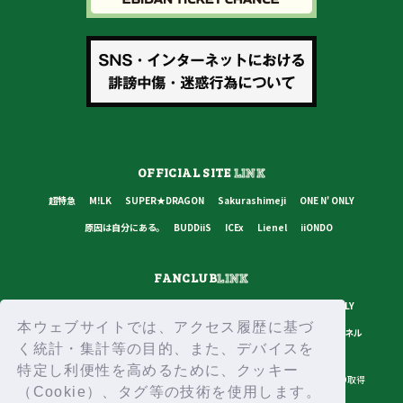
OFFICIAL SITE
LINK
超特急
M!LK
SUPER★DRAGON
Sakurashimeji
ONE N' ONLY
原因は自分にある。
BUDDiiS
ICEx
Lienel
iiONDO
FANCLUB
LINK
超特急
M!LK
SUPER★DRAGON
Sakurashimeji
ONE N' ONLY
本ウェブサイトでは、アクセス履歴に基づ
原因は自分にある。
BUDDiiS
ICEx
Lienel
スターダストチャンネル
く統計・集計等の目的、また、デバイスを
特定し利便性を高めるために、クッキー
プライバシーポリシー
ご利用規約
推奨環境
ヘルプ・お問い合わせ
ID取得
（Cookie）、タグ等の技術を使用します。