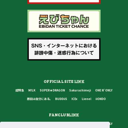
OFFICIAL SITE
LINK
超特急
M!LK
SUPER★DRAGON
Sakurashimeji
ONE N' ONLY
原因は自分にある。
BUDDiiS
ICEx
Lienel
iiONDO
FANCLUB
LINK
超特急
M!LK
SUPER★DRAGON
Sakurashimeji
ONE N' ONLY