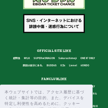
OFFICIAL SITE
LINK
超特急
M!LK
SUPER★DRAGON
Sakurashimeji
ONE N' ONLY
原因は自分にある。
BUDDiiS
ICEx
Lienel
iiONDO
FANCLUB
LINK
超特急
M!LK
SUPER★DRAGON
Sakurashimeji
ONE N' ONLY
本ウェブサイトでは、アクセス履歴に基づ
原因は自分にある。
BUDDiiS
ICEx
Lienel
スターダストチャンネル
く統計・集計等の目的、また、デバイスを
特定し利便性を高めるために、クッキー
プライバシーポリシー
ご利用規約
推奨環境
ヘルプ・お問い合わせ
ID取得