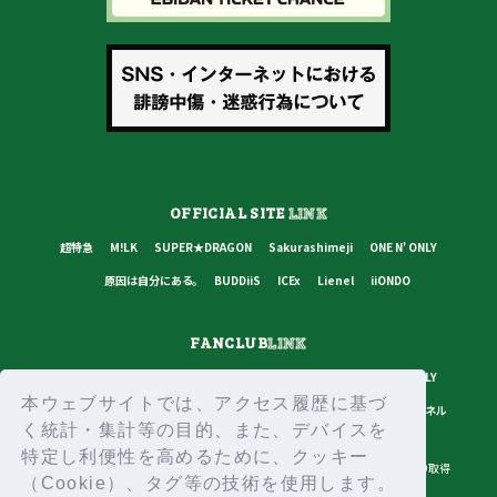
OFFICIAL SITE
LINK
超特急
M!LK
SUPER★DRAGON
Sakurashimeji
ONE N' ONLY
原因は自分にある。
BUDDiiS
ICEx
Lienel
iiONDO
FANCLUB
LINK
超特急
M!LK
SUPER★DRAGON
Sakurashimeji
ONE N' ONLY
本ウェブサイトでは、アクセス履歴に基づ
原因は自分にある。
BUDDiiS
ICEx
Lienel
スターダストチャンネル
く統計・集計等の目的、また、デバイスを
特定し利便性を高めるために、クッキー
プライバシーポリシー
ご利用規約
推奨環境
ヘルプ・お問い合わせ
ID取得
（Cookie）、タグ等の技術を使用します。