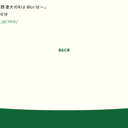
凌大のKid World～」
00分
.jp/mix/
BACK