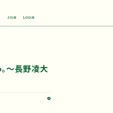
JOiN
LOGiN
っ。～長野凌大