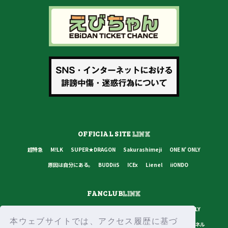
OFFICIAL SITE
LINK
超特急
M!LK
SUPER★DRAGON
Sakurashimeji
ONE N' ONLY
原因は自分にある。
BUDDiiS
ICEx
Lienel
iiONDO
FANCLUB
LINK
超特急
M!LK
SUPER★DRAGON
Sakurashimeji
ONE N' ONLY
本ウェブサイトでは、アクセス履歴に基づ
原因は自分にある。
BUDDiiS
ICEx
Lienel
スターダストチャンネル