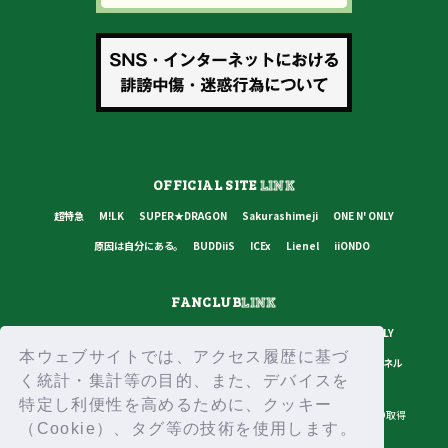
OFFICIAL SITE
LINK
超特急
M!LK
SUPER★DRAGON
Sakurashimeji
ONE N' ONLY
原因は自分にある。
BUDDiiS
ICEx
Lienel
iiONDO
FANCLUB
LINK
超特急
M!LK
SUPER★DRAGON
Sakurashimeji
ONE N' ONLY
本ウェブサイトでは、アクセス履歴に基づ
原因は自分にある。
BUDDiiS
ICEx
Lienel
スターダストチャンネル
く統計・集計等の目的、また、デバイスを
特定し利便性を高めるために、クッキー
プライバシーポリシー
ご利用規約
推奨環境
ヘルプ・お問い合わせ
ID取得
（Cookie）、タグ等の技術を使用します。
ログイン