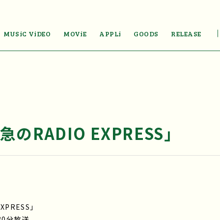
MUSiC ViDEO
MOViE
APPLi
GOODS
RELEASE
のRADIO EXPRESS」
XPRESS」
30分放送