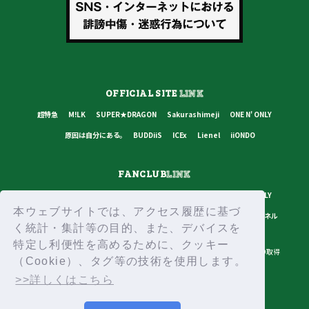
OFFICIAL SITE
LINK
超特急
M!LK
SUPER★DRAGON
Sakurashimeji
ONE N' ONLY
原因は自分にある。
BUDDiiS
ICEx
Lienel
iiONDO
FANCLUB
LINK
超特急
M!LK
SUPER★DRAGON
Sakurashimeji
ONE N' ONLY
本ウェブサイトでは、アクセス履歴に基づ
原因は自分にある。
BUDDiiS
ICEx
Lienel
スターダストチャンネル
く統計・集計等の目的、また、デバイスを
特定し利便性を高めるために、クッキー
プライバシーポリシー
ご利用規約
推奨環境
ヘルプ・お問い合わせ
ID取得
（Cookie）、タグ等の技術を使用します。
ログイン
>>詳しくはこちら