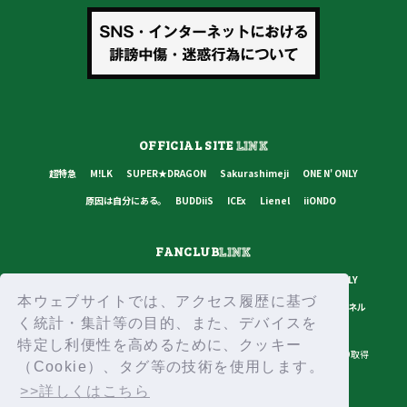
OFFICIAL SITE
LINK
超特急
M!LK
SUPER★DRAGON
Sakurashimeji
ONE N' ONLY
原因は自分にある。
BUDDiiS
ICEx
Lienel
iiONDO
FANCLUB
LINK
超特急
M!LK
SUPER★DRAGON
Sakurashimeji
ONE N' ONLY
本ウェブサイトでは、アクセス履歴に基づ
原因は自分にある。
BUDDiiS
ICEx
Lienel
スターダストチャンネル
く統計・集計等の目的、また、デバイスを
特定し利便性を高めるために、クッキー
プライバシーポリシー
ご利用規約
推奨環境
ヘルプ・お問い合わせ
ID取得
（Cookie）、タグ等の技術を使用します。
ログイン
>>詳しくはこちら