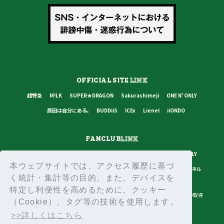
OFFICIAL SITE
LINK
超特急
M!LK
SUPER★DRAGON
Sakurashimeji
ONE N' ONLY
原因は自分にある。
BUDDiiS
ICEx
Lienel
iiONDO
FANCLUB
LINK
超特急
M!LK
SUPER★DRAGON
Sakurashimeji
ONE N' ONLY
本ウェブサイトでは、アクセス履歴に基づ
原因は自分にある。
BUDDiiS
ICEx
Lienel
スターダストチャンネル
く統計・集計等の目的、また、デバイスを
特定し利便性を高めるために、クッキー
プライバシーポリシー
ご利用規約
推奨環境
ヘルプ・お問い合わせ
ID取得
（Cookie）、タグ等の技術を使用します。
ログイン
>>詳しくはこちら