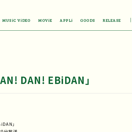
MUSiC ViDEO
MOViE
APPLi
GOODS
RELEASE
! DAN! EBiDAN」
iDAN」
30分放送