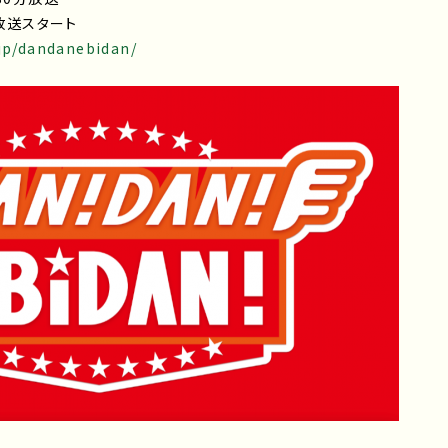
回放送スタート
.jp/dandanebidan/