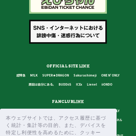
OFFICIAL SITE
LINK
超特急
M!LK
SUPER★DRAGON
Sakurashimeji
ONE N' ONLY
原因は自分にある。
BUDDiiS
ICEx
Lienel
iiONDO
FANCLUB
LINK
超特急
M!LK
SUPER★DRAGON
Sakurashimeji
ONE N' ONLY
本ウェブサイトでは、アクセス履歴に基づ
原因は自分にある。
BUDDiiS
ICEx
Lienel
スターダストチャンネル
く統計・集計等の目的、また、デバイスを
特定し利便性を高めるために、クッキー
プライバシーポリシー
ご利用規約
推奨環境
ヘルプ・お問い合わせ
ID取得