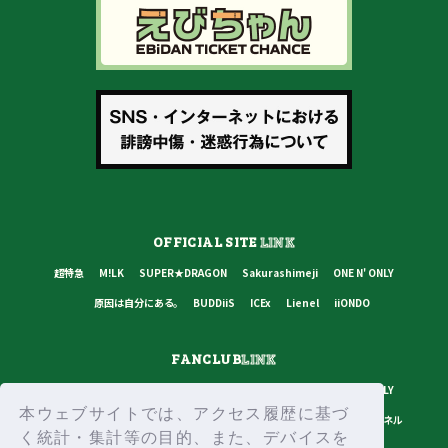
OFFICIAL SITE
LINK
超特急
M!LK
SUPER★DRAGON
Sakurashimeji
ONE N' ONLY
原因は自分にある。
BUDDiiS
ICEx
Lienel
iiONDO
FANCLUB
LINK
超特急
M!LK
SUPER★DRAGON
Sakurashimeji
ONE N' ONLY
本ウェブサイトでは、アクセス履歴に基づ
原因は自分にある。
BUDDiiS
ICEx
Lienel
スターダストチャンネル
く統計・集計等の目的、また、デバイスを