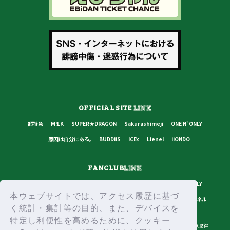
OFFICIAL SITE
LINK
超特急
M!LK
SUPER★DRAGON
Sakurashimeji
ONE N' ONLY
原因は自分にある。
BUDDiiS
ICEx
Lienel
iiONDO
FANCLUB
LINK
超特急
M!LK
SUPER★DRAGON
Sakurashimeji
ONE N' ONLY
本ウェブサイトでは、アクセス履歴に基づ
原因は自分にある。
BUDDiiS
ICEx
Lienel
スターダストチャンネル
く統計・集計等の目的、また、デバイスを
特定し利便性を高めるために、クッキー
プライバシーポリシー
ご利用規約
推奨環境
ヘルプ・お問い合わせ
ID取得