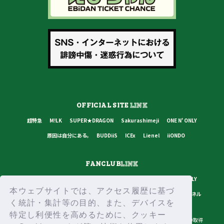
OFFICIAL SITE
LINK
超特急
M!LK
SUPER★DRAGON
Sakurashimeji
ONE N' ONLY
原因は自分にある。
BUDDiiS
ICEx
Lienel
iiONDO
FANCLUB
LINK
超特急
M!LK
SUPER★DRAGON
Sakurashimeji
ONE N' ONLY
本ウェブサイトでは、アクセス履歴に基づ
原因は自分にある。
BUDDiiS
ICEx
Lienel
スターダストチャンネル
く統計・集計等の目的、また、デバイスを
特定し利便性を高めるために、クッキー
プライバシーポリシー
ご利用規約
推奨環境
ヘルプ・お問い合わせ
ID取得