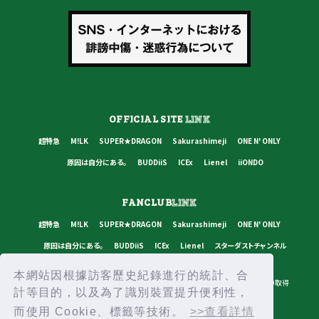
OFFICIAL SITE
LINK
超特急
M!LK
SUPER★DRAGON
Sakurashimeji
ONE N' ONLY
原因は自分にある。
BUDDiiS
ICEx
Lienel
iiONDO
FANCLUB
LINK
超特急
M!LK
SUPER★DRAGON
Sakurashimeji
ONE N' ONLY
原因は自分にある。
BUDDiiS
ICEx
Lienel
スターダストチャンネル
本網站因根據訪客歷史紀錄進行的統計、合
プライバシーポリシー
ご利用規約
推奨環境
ヘルプ・お問い合わせ
ID取得
計等目的，以及為了識別裝置提升便利性，
ログイン
而使用 Cookie、標籤等技術。
>>查看詳情