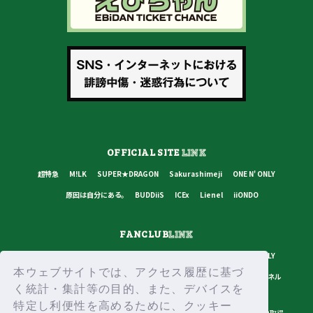
OFFICIAL SITE
LINK
超特急
M!LK
SUPER★DRAGON
Sakurashimeji
ONE N' ONLY
原因は自分にある。
BUDDiiS
ICEx
Lienel
iiONDO
FANCLUB
LINK
超特急
M!LK
SUPER★DRAGON
Sakurashimeji
ONE N' ONLY
本ウェブサイトでは、アクセス履歴に基づ
原因は自分にある。
BUDDiiS
ICEx
Lienel
スターダストチャンネル
く統計・集計等の目的、また、デバイスを
特定し利便性を高めるために、クッキー
プライバシーポリシー
ご利用規約
推奨環境
ヘルプ・お問い合わせ
ID取得