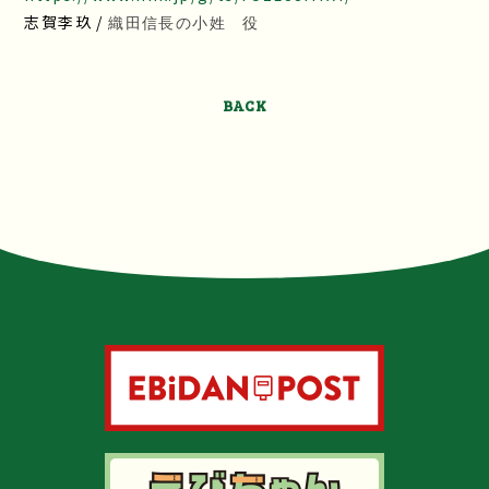
志賀李玖 /
織田信長の小姓 役
BACK