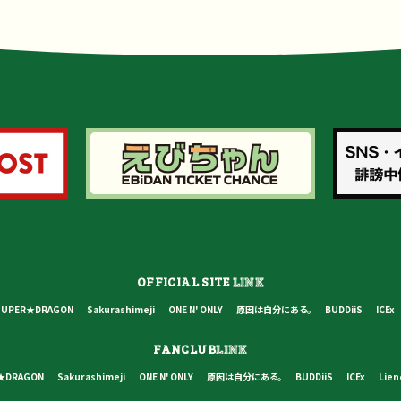
OFFICIAL SITE
LINK
SUPER★DRAGON
Sakurashimeji
ONE N' ONLY
原因は自分にある。
BUDDiiS
ICEx
FANCLUB
LINK
★DRAGON
Sakurashimeji
ONE N' ONLY
原因は自分にある。
BUDDiiS
ICEx
Lien