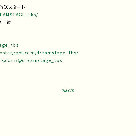
回放送スタート
DREAMSTAGE_tbs/
イク 役
tage_tbs
instagram.com/dreamstage_tbs/
tok.com/@dreamstage_tbs
BACK