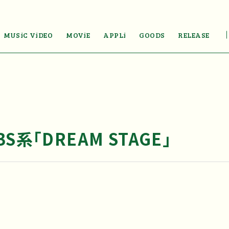
MUSiC ViDEO
MOViE
APPLi
GOODS
RELEASE
S系「DREAM STAGE」