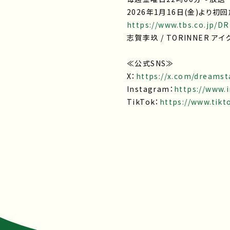
2026年1月16日(金)より初
https://www.tbs.co.jp/
志賀李玖 / TORINNER ア
≪公式SNS≫
X：
https://x.com/dreams
Instagram：
https://www.
TikTok：
https://www.tik