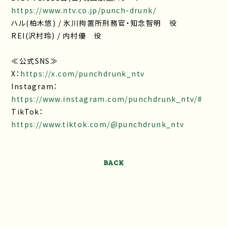
https://www.ntv.co.jp/punch-drunk/
ハル(柏木悠) / 氷川拘置所刑務官・知念智明 役
REI(沢村玲) / 内村優 役
≪公式SNS≫
X：
https://x.com/punchdrunk_ntv
Instagram：
https://www.instagram.com/punchdrunk_ntv/#
TikTok：
https://www.tiktok.com/@punchdrunk_ntv
BACK