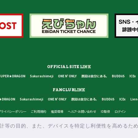
OFFICIAL SITE
LINK
SUPER★DRAGON
Sakurashimeji
ONE N' ONLY
原因は自分にある。
BUDDiiS
ICEx
FANCLUB
LINK
★DRAGON
Sakurashimeji
ONE N' ONLY
原因は自分にある。
BUDDiiS
ICEx
Lien
プライバシーポリシー
ご利用規約
推奨環境
ヘルプ・お問い合わせ
ID取得
ログイン
等の目的、また、デバイスを特定し利便性を高めるために
© STARDUST PROMOTION INC, SDR INC, ALL RIGHTS RESERVED.