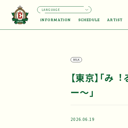
LANGUAGE
iNFORMATiON
SCHEDULE
ARTiST
M!LK
【東京】「み︕
ー〜」
2026.06.19