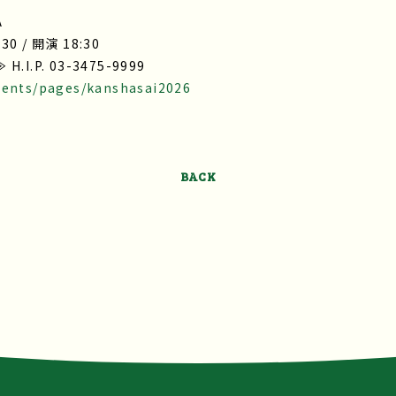
A
0 / 開演 18:30
.P. 03-3475-9999
tents/pages/kanshasai2026
BACK