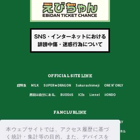
OFFICIAL SITE
LINK
超特急
M!LK
SUPER★DRAGON
Sakurashimeji
ONE N' ONLY
原因は自分にある。
BUDDiiS
ICEx
Lienel
iiONDO
FANCLUB
LINK
超特急
M!LK
SUPER★DRAGON
Sakurashimeji
ONE N' ONLY
本ウェブサイトでは、アクセス履歴に基づ
原因は自分にある。
BUDDiiS
ICEx
Lienel
スターダストチャンネル
く統計・集計等の目的、また、デバイスを