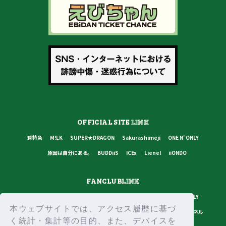
OFFICIAL SITE
LINK
超特急
M!LK
SUPER★DRAGON
Sakurashimeji
ONE N' ONLY
原因は自分にある。
BUDDiiS
ICEx
Lienel
iiONDO
FANCLUB
LINK
超特急
M!LK
SUPER★DRAGON
Sakurashimeji
ONE N' ONLY
本ウェブサイトでは、アクセス履歴に基づ
原因は自分にある。
BUDDiiS
ICEx
Lienel
スターダストチャンネル
く統計・集計等の目的、また、デバイスを