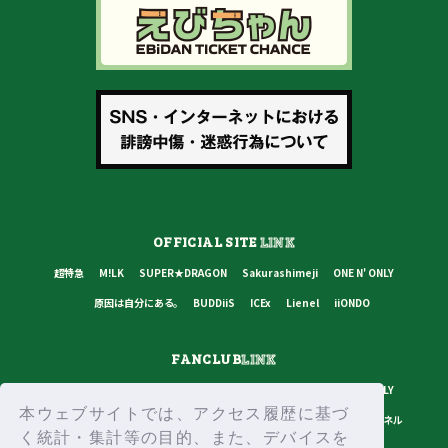
OFFICIAL SITE
LINK
超特急
M!LK
SUPER★DRAGON
Sakurashimeji
ONE N' ONLY
原因は自分にある。
BUDDiiS
ICEx
Lienel
iiONDO
FANCLUB
LINK
超特急
M!LK
SUPER★DRAGON
Sakurashimeji
ONE N' ONLY
本ウェブサイトでは、アクセス履歴に基づ
原因は自分にある。
BUDDiiS
ICEx
Lienel
スターダストチャンネル
く統計・集計等の目的、また、デバイスを