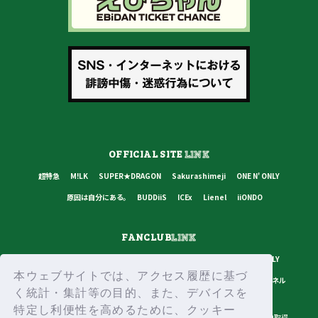
OFFICIAL SITE
LINK
超特急
M!LK
SUPER★DRAGON
Sakurashimeji
ONE N' ONLY
原因は自分にある。
BUDDiiS
ICEx
Lienel
iiONDO
FANCLUB
LINK
超特急
M!LK
SUPER★DRAGON
Sakurashimeji
ONE N' ONLY
本ウェブサイトでは、アクセス履歴に基づ
原因は自分にある。
BUDDiiS
ICEx
Lienel
スターダストチャンネル
く統計・集計等の目的、また、デバイスを
特定し利便性を高めるために、クッキー
プライバシーポリシー
ご利用規約
推奨環境
ヘルプ・お問い合わせ
ID取得