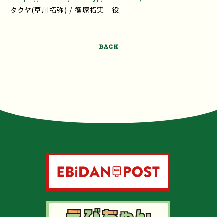
タクヤ(草川拓弥) / 篠塚拓実 役
BACK