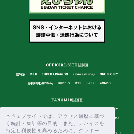
OFFICIAL SITE
LINK
超特急
M!LK
SUPER★DRAGON
Sakurashimeji
ONE N' ONLY
原因は自分にある。
BUDDiiS
ICEx
Lienel
iiONDO
FANCLUB
LINK
超特急
M!LK
SUPER★DRAGON
Sakurashimeji
ONE N' ONLY
本ウェブサイトでは、アクセス履歴に基づ
原因は自分にある。
BUDDiiS
ICEx
Lienel
スターダストチャンネル
く統計・集計等の目的、また、デバイスを
特定し利便性を高めるために、クッキー
プライバシーポリシー
ご利用規約
推奨環境
ヘルプ・お問い合わせ
ID取得