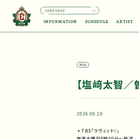
LANGUAGE
iNFORMATiON
SCHEDULE
ARTiST
M!LK
【塩﨑太智／曽
2026.06.10
▪TBS「ラヴィット！」
毎週水曜日8時00分～放送