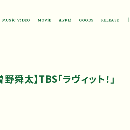
MUSiC ViDEO
MOViE
APPLi
GOODS
RELEASE
野舜太】TBS「ラヴィット！」