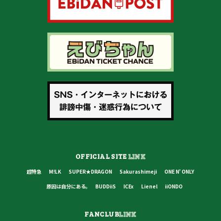
OFFICIAL SITE
LINK
超特急
M!LK
SUPER★DRAGON
Sakurashimeji
ONE N' ONLY
原因は自分にある。
BUDDiiS
ICEx
Lienel
iiONDO
FANCLUB
LINK