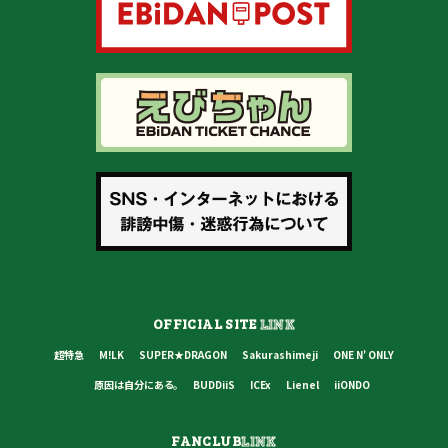
OFFICIAL SITE
LINK
超特急
M!LK
SUPER★DRAGON
Sakurashimeji
ONE N' ONLY
原因は自分にある。
BUDDiiS
ICEx
Lienel
iiONDO
FANCLUB
LINK