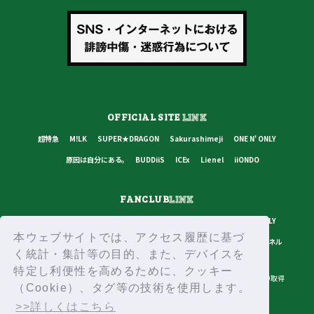
OFFICIAL SITE
LINK
超特急
M!LK
SUPER★DRAGON
Sakurashimeji
ONE N' ONLY
原因は自分にある。
BUDDiiS
ICEx
Lienel
iiONDO
FANCLUB
LINK
超特急
M!LK
SUPER★DRAGON
Sakurashimeji
ONE N' ONLY
本ウェブサイトでは、アクセス履歴に基づ
原因は自分にある。
BUDDiiS
ICEx
Lienel
スターダストチャンネル
く統計・集計等の目的、また、デバイスを
特定し利便性を高めるために、クッキー
プライバシーポリシー
ご利用規約
推奨環境
ヘルプ・お問い合わせ
ID取得
（Cookie）、タグ等の技術を使用します。
ログイン
>>詳しくはこちら