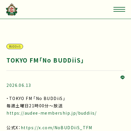
BUDDiiS
TOKYO FM「No BUDDiiS」
2026.06.13
・TOKYO FM 「No BUDDiiS」
毎週土曜日21時00分～放送
https://audee-membership.jp/buddiis/
公式X：
https://x.com/NoBUDDiiS_TFM