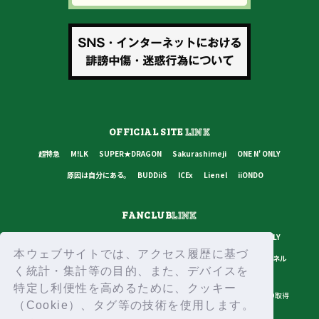
OFFICIAL SITE
LINK
超特急
M!LK
SUPER★DRAGON
Sakurashimeji
ONE N' ONLY
原因は自分にある。
BUDDiiS
ICEx
Lienel
iiONDO
FANCLUB
LINK
超特急
M!LK
SUPER★DRAGON
Sakurashimeji
ONE N' ONLY
本ウェブサイトでは、アクセス履歴に基づ
原因は自分にある。
BUDDiiS
ICEx
Lienel
スターダストチャンネル
く統計・集計等の目的、また、デバイスを
特定し利便性を高めるために、クッキー
プライバシーポリシー
ご利用規約
推奨環境
ヘルプ・お問い合わせ
ID取得
（Cookie）、タグ等の技術を使用します。
ログイン