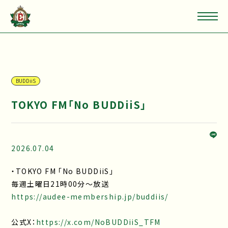
BUDDiiS
TOKYO FM「No BUDDiiS」
2026.07.04
・TOKYO FM 「No BUDDiiS」
毎週土曜日21時00分～放送
https://audee-membership.jp/buddiis/
公式X：
https://x.com/NoBUDDiiS_TFM