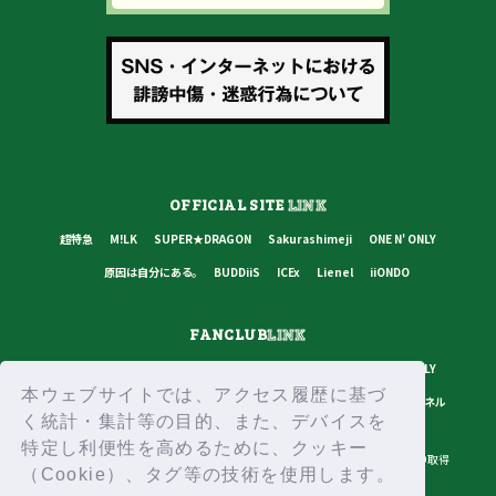
OFFICIAL SITE
LINK
超特急
M!LK
SUPER★DRAGON
Sakurashimeji
ONE N' ONLY
原因は自分にある。
BUDDiiS
ICEx
Lienel
iiONDO
FANCLUB
LINK
超特急
M!LK
SUPER★DRAGON
Sakurashimeji
ONE N' ONLY
本ウェブサイトでは、アクセス履歴に基づ
原因は自分にある。
BUDDiiS
ICEx
Lienel
スターダストチャンネル
く統計・集計等の目的、また、デバイスを
特定し利便性を高めるために、クッキー
プライバシーポリシー
ご利用規約
推奨環境
ヘルプ・お問い合わせ
ID取得
（Cookie）、タグ等の技術を使用します。
ログイン