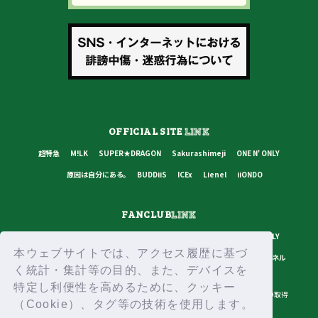
OFFICIAL SITE
LINK
超特急
M!LK
SUPER★DRAGON
Sakurashimeji
ONE N' ONLY
原因は自分にある。
BUDDiiS
ICEx
Lienel
iiONDO
FANCLUB
LINK
超特急
M!LK
SUPER★DRAGON
Sakurashimeji
ONE N' ONLY
本ウェブサイトでは、アクセス履歴に基づ
原因は自分にある。
BUDDiiS
ICEx
Lienel
スターダストチャンネル
く統計・集計等の目的、また、デバイスを
特定し利便性を高めるために、クッキー
プライバシーポリシー
ご利用規約
推奨環境
ヘルプ・お問い合わせ
ID取得
（Cookie）、タグ等の技術を使用します。
ログイン