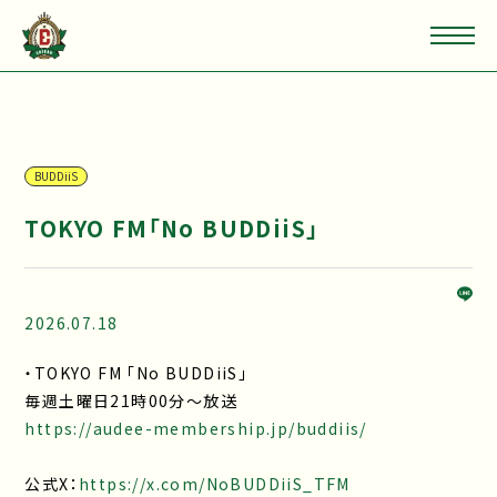
BUDDiiS
TOKYO FM「No BUDDiiS」
2026.07.18
・TOKYO FM 「No BUDDiiS」
毎週土曜日21時00分～放送
https://audee-membership.jp/buddiis/
公式X：
https://x.com/NoBUDDiiS_TFM