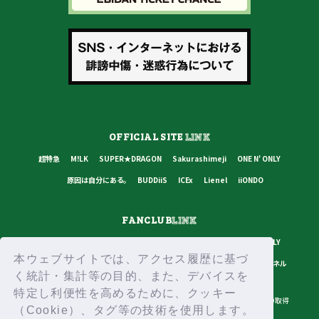
OFFICIAL SITE
LINK
超特急
M!LK
SUPER★DRAGON
Sakurashimeji
ONE N' ONLY
原因は自分にある。
BUDDiiS
ICEx
Lienel
iiONDO
FANCLUB
LINK
超特急
M!LK
SUPER★DRAGON
Sakurashimeji
ONE N' ONLY
本ウェブサイトでは、アクセス履歴に基づ
原因は自分にある。
BUDDiiS
ICEx
Lienel
スターダストチャンネル
く統計・集計等の目的、また、デバイスを
特定し利便性を高めるために、クッキー
プライバシーポリシー
ご利用規約
推奨環境
ヘルプ・お問い合わせ
ID取得
（Cookie）、タグ等の技術を使用します。