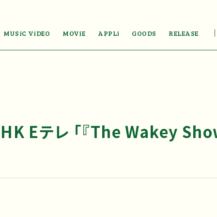
MUSiC ViDEO
MOViE
APPLi
GOODS
RELEASE
HK Eテレ 「『The Wakey S