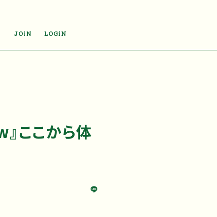
JOiN
LOGiN
how』ここから体