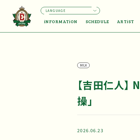
LANGUAGE
iNFORMATiON
SCHEDULE
ARTiST
M!LK
【吉田仁人】 N
操」
2026.06.23