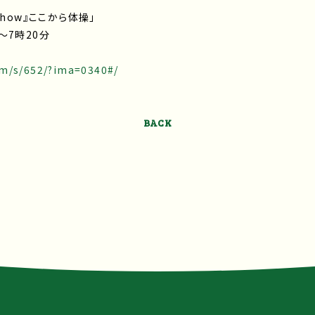
 Show』ここから体操」
～7時20分
om/s/652/?ima=0340#/
BACK