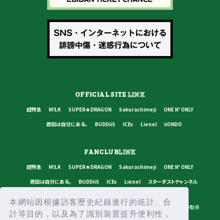
OFFICIAL SITE
LINK
超特急
M!LK
SUPER★DRAGON
Sakurashimeji
ONE N' ONLY
原因は自分にある。
BUDDiiS
ICEx
Lienel
iiONDO
FANCLUB
LINK
超特急
M!LK
SUPER★DRAGON
Sakurashimeji
ONE N' ONLY
原因は自分にある。
BUDDiiS
ICEx
Lienel
スターダストチャンネル
本網站因根據訪客歷史紀錄進行的統計、合
プライバシーポリシー
ご利用規約
推奨環境
ヘルプ・お問い合わせ
ID取得
計等目的，以及為了識別裝置提升便利性，