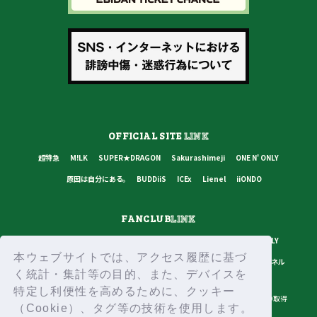
OFFICIAL SITE
LINK
超特急
M!LK
SUPER★DRAGON
Sakurashimeji
ONE N' ONLY
原因は自分にある。
BUDDiiS
ICEx
Lienel
iiONDO
FANCLUB
LINK
超特急
M!LK
SUPER★DRAGON
Sakurashimeji
ONE N' ONLY
本ウェブサイトでは、アクセス履歴に基づ
原因は自分にある。
BUDDiiS
ICEx
Lienel
スターダストチャンネル
く統計・集計等の目的、また、デバイスを
特定し利便性を高めるために、クッキー
プライバシーポリシー
ご利用規約
推奨環境
ヘルプ・お問い合わせ
ID取得
（Cookie）、タグ等の技術を使用します。