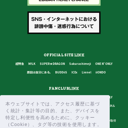
OFFICIAL SITE
LINK
超特急
M!LK
SUPER★DRAGON
Sakurashimeji
ONE N' ONLY
原因は自分にある。
BUDDiiS
ICEx
Lienel
iiONDO
FANCLUB
LINK
超特急
M!LK
SUPER★DRAGON
Sakurashimeji
ONE N' ONLY
本ウェブサイトでは、アクセス履歴に基づ
原因は自分にある。
BUDDiiS
ICEx
Lienel
スターダストチャンネル
く統計・集計等の目的、また、デバイスを
特定し利便性を高めるために、クッキー
プライバシーポリシー
ご利用規約
推奨環境
ヘルプ・お問い合わせ
ID取得
（Cookie）、タグ等の技術を使用します。