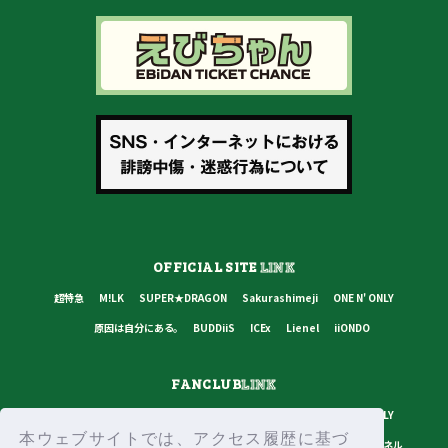
OFFICIAL SITE
LINK
超特急
M!LK
SUPER★DRAGON
Sakurashimeji
ONE N' ONLY
原因は自分にある。
BUDDiiS
ICEx
Lienel
iiONDO
FANCLUB
LINK
超特急
M!LK
SUPER★DRAGON
Sakurashimeji
ONE N' ONLY
本ウェブサイトでは、アクセス履歴に基づ
原因は自分にある。
BUDDiiS
ICEx
Lienel
スターダストチャンネル