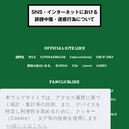
OFFICIAL SITE
LINK
超特急
M!LK
SUPER★DRAGON
Sakurashimeji
ONE N' ONLY
原因は自分にある。
BUDDiiS
ICEx
Lienel
iiONDO
FANCLUB
LINK
超特急
M!LK
SUPER★DRAGON
Sakurashimeji
ONE N' ONLY
本ウェブサイトでは、アクセス履歴に基づ
原因は自分にある。
BUDDiiS
ICEx
Lienel
スターダストチャンネル
く統計・集計等の目的、また、デバイスを
特定し利便性を高めるために、クッキー
プライバシーポリシー
ご利用規約
推奨環境
ヘルプ・お問い合わせ
ID取得
（Cookie）、タグ等の技術を使用します。
ログイン
>>詳しくはこちら