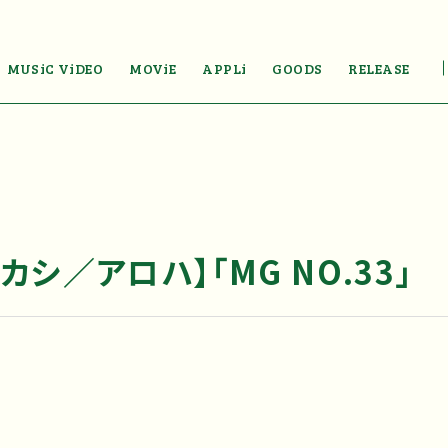
MUSiC ViDEO
MOViE
APPLi
GOODS
RELEASE
カシ／アロハ】「MG NO.33」