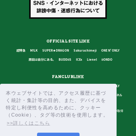
OFFICIAL SITE
LINK
超特急
M!LK
SUPER★DRAGON
Sakurashimeji
ONE N' ONLY
原因は自分にある。
BUDDiiS
ICEx
Lienel
iiONDO
FANCLUB
LINK
超特急
M!LK
SUPER★DRAGON
Sakurashimeji
ONE N' ONLY
本ウェブサイトでは、アクセス履歴に基づ
原因は自分にある。
BUDDiiS
ICEx
Lienel
スターダストチャンネル
く統計・集計等の目的、また、デバイスを
特定し利便性を高めるために、クッキー
プライバシーポリシー
ご利用規約
推奨環境
ヘルプ・お問い合わせ
ID取得
（Cookie）、タグ等の技術を使用します。
ログイン
>>詳しくはこちら