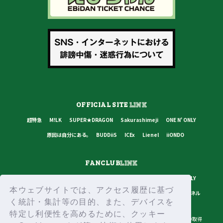
OFFICIAL SITE
LINK
超特急
M!LK
SUPER★DRAGON
Sakurashimeji
ONE N' ONLY
原因は自分にある。
BUDDiiS
ICEx
Lienel
iiONDO
FANCLUB
LINK
超特急
M!LK
SUPER★DRAGON
Sakurashimeji
ONE N' ONLY
本ウェブサイトでは、アクセス履歴に基づ
原因は自分にある。
BUDDiiS
ICEx
Lienel
スターダストチャンネル
く統計・集計等の目的、また、デバイスを
特定し利便性を高めるために、クッキー
プライバシーポリシー
ご利用規約
推奨環境
ヘルプ・お問い合わせ
ID取得